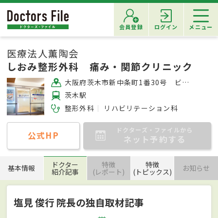
会員登録
ログイン
メニュー
医療法人薫陶会
しおみ整形外科 痛み・関節クリニック
大阪府茨木市新中条町1番30号 ビエラ茨木新中条2F
茨木駅
整形外科
リハビリテーション科
ドクターズ・ファイルから
公式HP
ネット予約する
ドクター
特徴
特徴
基本情報
お知らせ
紹介記事
(レポート)
(トピックス)
塩見 俊行 院長の独自取材記事