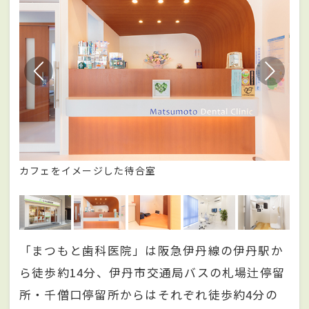
カフェをイメージした待合室
子
「まつもと歯科医院」は阪急伊丹線の伊丹駅か
ら徒歩約14分、伊丹市交通局バスの札場辻停留
所・千僧口停留所からはそれぞれ徒歩約4分の