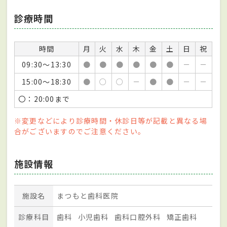
診療時間
時間
月
火
水
木
金
土
日
祝
09:30～13:30
●
●
●
●
●
●
－
－
15:00～18:30
●
○
○
－
●
●
－
－
〇：20:00まで
※変更などにより診療時間・休診日等が記載と異なる場
合がございますのでご注意ください。
施設情報
施設名
まつもと歯科医院
診療科目
歯科
小児歯科
歯科口腔外科
矯正歯科