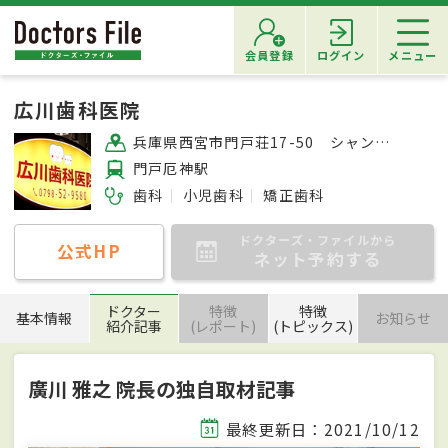
会員登録
ログイン
メニュー
広川歯科医院
兵庫県西宮市門戸荘17-50 シャンベルタン女学院通り2F
門戸厄神駅
歯科
小児歯科
矯正歯科
ドクターズ・ファイルから
公式HP
ネット予約する
ドクター
特徴
特徴
基本情報
お知らせ
紹介記事
(レポート)
(トピックス)
廣川 雅之 院長の独自取材記事
最終更新日：2021/10/12