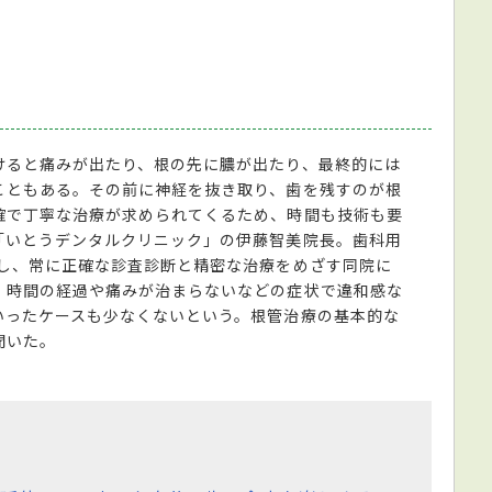
けると痛みが出たり、根の先に膿が出たり、最終的には
こともある。その前に神経を抜き取り、歯を残すのが根
確で丁寧な治療が求められてくるため、時間も技術も要
「いとうデンタルクリニック」の伊藤智美院長。歯科用
用し、常に正確な診査診断と精密な治療をめざす同院に
、時間の経過や痛みが治まらないなどの症状で違和感な
いったケースも少なくないという。根管治療の基本的な
聞いた。