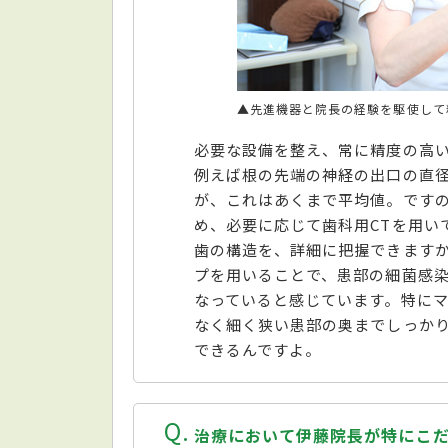
▲先進機器と院長の経験を駆使して
必要な設備を整え、常に精度の高
例えば根の先端の神経の出口の直径は
が、これはあくまで平均値。です
め、必要に応じて歯科用CTを用い
歯の構造を、詳細に把握できます
プを用いることで、患部の細菌感
なっていると感じています。特に
なく細く狭い患部の奥までしっか
できるんですよ。
Q
治療において伊藤院長が特にこ