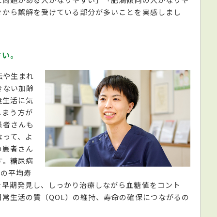
々から誤解を受けている部分が多いことを実感しまし
さい。
伝や生まれ
きない加齢
食生活に気
しまう方が
患者さんも
なって、よ
の患者さん
す。糖尿病
体の平均寿
を早期発見し、しっかり治療しながら血糖値をコント
常生活の質（QOL）の維持、寿命の確保につながるの