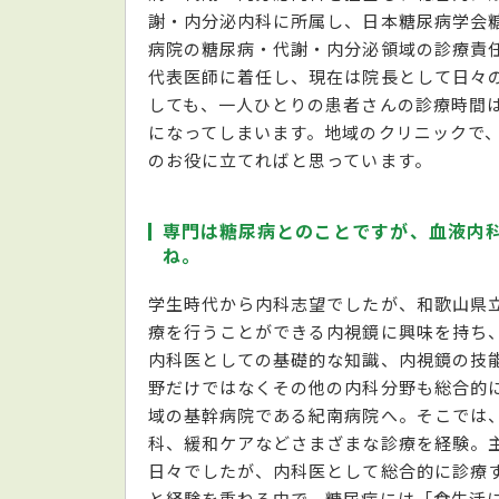
謝・内分泌内科に所属し、日本糖尿病学会糖
病院の糖尿病・代謝・内分泌領域の診療責
代表医師に着任し、現在は院長として日々
しても、一人ひとりの患者さんの診療時間
になってしまいます。地域のクリニックで
のお役に立てればと思っています。
専門は糖尿病とのことですが、血液内
ね。
学生時代から内科志望でしたが、和歌山県
療を行うことができる内視鏡に興味を持ち
内科医としての基礎的な知識、内視鏡の技
野だけではなくその他の内科分野も総合的
域の基幹病院である紀南病院へ。そこでは
科、緩和ケアなどさまざまな診療を経験。主
日々でしたが、内科医として総合的に診療
と経験を重ねる中で、糖尿病には「食生活