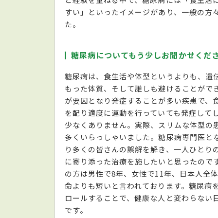
すい」といったイメージがあり、一般の方
た。
糖尿病についてもう少しお聞かせくだ
糖尿病は、食生活や体型というよりも、遺
もった体質、そして誰しも避けることがで
が要因となり発症することが多い疾患で、
を配り適度に運動を行っていても発症して
少なくありません。実際、スリムな体型の
多くいらっしゃいました。糖尿病専門医と
り多くの皆さんの誤解を解き、一人ひとり
に寄り添った治療を施したいと思ったので
の方は男性で8年、女性で11年、日本人全
命よりも短いと言われております。糖尿病
ロールすることで、健康な人と変わらない日
です。