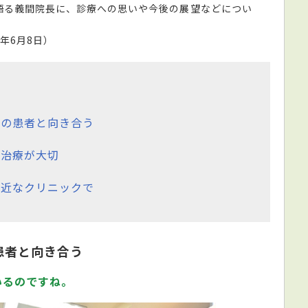
語る義間院長に、診療への思いや今後の展望などについ
2年6月8日）
りの患者と向き合う
た治療が大切
身近なクリニックで
患者と向き合う
いるのですね。