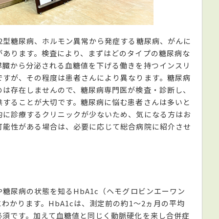
2型糖尿病、ホルモン異常から発症する糖尿病、がんに
があります。検査により、まずはどのタイプの糖尿病な
膵臓から分泌される血糖値を下げる働きを持つインスリ
ですが、その程度は患者さんにより異なります。糖尿病
のは存在しませんので、糖尿病専門医が検査・診断し、
供することが大切です。糖尿病に悩む患者さんは多いと
的に診療するクリニックが少ないため、気になる方はお
可能性がある場合は、必要に応じて総合病院に紹介させ
？
糖尿病の状態を知るHbA1c（ヘモグロビンエーワン
わかります。HbA1cは、測定前の約1〜2ヵ月の平均
必須です。加えて血糖値と同じく動脈硬化を来し合併症