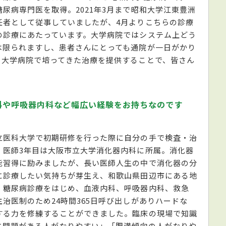
尿病専門医を取得。2021年3月まで昭和大学江東豊洲
任者として従事していましたが、4月よりこちらの診療
の診療にあたっています。大学病院ではシステム上どう
は限られますし、患者さんにとっても通院が一日がかり
、大学病院で培ってきた治療を提供することで、皆さん
科や呼吸器内科など幅広い経験をお持ちなのです
立医科大学で初期研修を行った際に自分の手で検査・治
、医師3年目は大阪市立大学消化器内科に所属。消化器
能習得に励みましたが、長い医師人生の中で消化器の分
に診療したい気持ちが芽生え、和歌山県田辺市にある地
、糖尿病診療をはじめ、血液内科、呼吸器内科、救急
治医制のため24時間365日呼び出しがありハードな
する力を修練することができました。臨床の現場で知識
に問題がある人がなりやすい」「肥満傾向の人がなりや