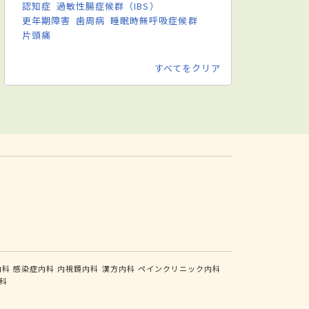
認知症
過敏性腸症候群（IBS）
更年期障害
歯周病
睡眠時無呼吸症候群
片頭痛
すべてをクリア
内科
感染症内科
内視鏡内科
漢方内科
ペインクリニック内科
科