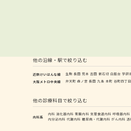
他の沿線・駅で絞り込む
生駒
長田
荒本
吉田
新石切
白庭台
学研
近鉄けいはんな線
弁天町
森ノ宮
長田
九条
本町
谷町四丁
大阪メトロ中央線
他の診療科目で絞り込む
内科
消化器内科
胃腸内科
気管食道内科
呼吸器内科
内科系
内分泌内科
代謝内科
糖尿病・代謝内科
がん内科
透