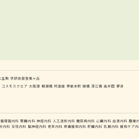
北生駒
学研奈良登美ヶ丘
目
コスモスクエア
大阪港
朝潮橋
阿波座
堺筋本町
緑橋
深江橋
高井田
夢洲
循環器内科
腎臓内科
神経内科
人工透析内科
糖尿病内科
心臓内科
血液内科
腫瘍
析内科
女性内科
脳神経内科
老年内科
疼痛緩和内科
肝臓内科
乳腺内科
緩和ケア内