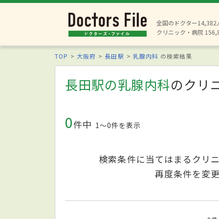
全国のドクター14,38
クリニック・病院 156,
TOP
大阪府
長田駅
乳腺内科
の検索結果
長田駅の乳腺内科
のクリ
0
件中
1〜0件を表示
検索条件に当てはまるクリ
再度条件を変