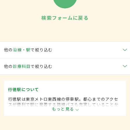
検索フォームに戻る
他の
沿線・駅
で絞り込む
他の
診療科目
で絞り込む
行徳駅について
行徳駅は東京メトロ東西線の停車駅。都心までのアクセ
スが便利で駅に発着する路線バスも充実していることか
もっと見る
ら1日に5万6000人が乗降する。駅前もスーパーや飲食店
などが多く立ち並び賑わっている。