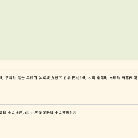
手町
茅場町
落合
早稲田
神楽坂
九段下
竹橋
門前仲町
木場
東陽町
南砂町
西葛西
葛
膚科
小児神経内科
小児泌尿器科
小児整形外科