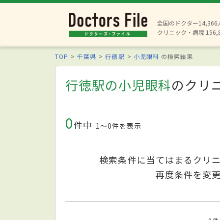
全国のドクター14,36
クリニック・病院 156,
TOP
千葉県
行徳駅
小児眼科
の検索結果
行徳駅の小児眼科
のクリ
0
件中
1〜0件を表示
検索条件に当てはまるクリ
再度条件を変