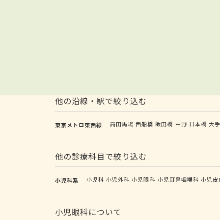
他の沿線・駅で絞り込む
高田馬場
西船橋
飯田橋
中野
日本橋
大
東京メトロ東西線
他の診療科目で絞り込む
小児科
小児外科
小児眼科
小児耳鼻咽喉科
小児皮
小児科系
小児眼科について