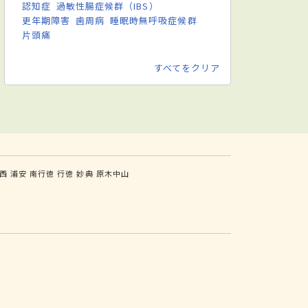
認知症
過敏性腸症候群（IBS）
更年期障害
歯周病
睡眠時無呼吸症候群
片頭痛
すべてをクリア
西
浦安
南行徳
行徳
妙典
原木中山