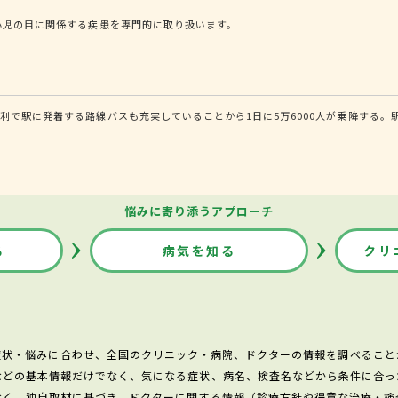
小児の目に関係する疾患を専門的に取り扱います。
利で駅に発着する路線バスも充実していることから1日に5万6000人が乗降する。
悩みに寄り添うアプローチ
る
病気を知る
クリ
症状・悩みに合わせ、全国のクリニック・病院、ドクターの情報を調べること
などの基本情報だけでなく、気になる症状、病名、検査名などから条件に合っ
なく、独自取材に基づき、ドクターに関する情報（診療方針や得意な治療・検