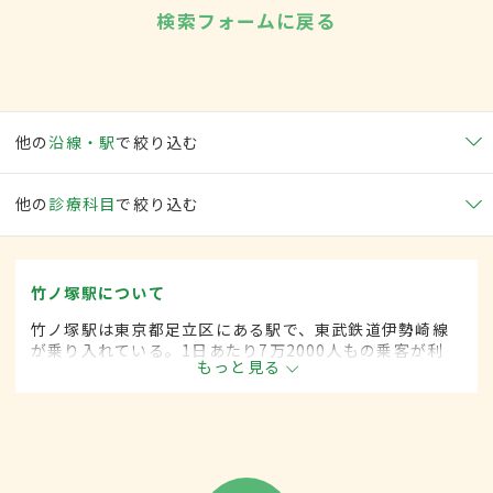
検索フォームに戻る
他の
沿線・駅
で絞り込む
他の
診療科目
で絞り込む
竹ノ塚駅について
竹ノ塚駅は東京都足立区にある駅で、東武鉄道伊勢崎線
が乗り入れている。1日あたり7万2000人もの乗客が利
もっと見る
用。駅の東口には商業施設があり、周辺には公営住宅が
集まっている。人口が多く、昼夜問わず人通りが多い。