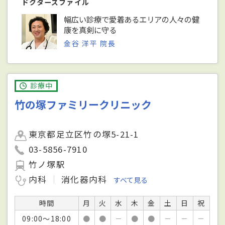
ドクターズファイル
幅広い診療で愛着あるエリアの人々の健
康を真剣に守る
金谷 洋平 院長
診療中
竹の塚ファミリークリニック
東京都足立区竹の塚5-21-1
03-5856-7910
竹ノ塚駅
内科
消化器内科
すべて見る
時間
月
火
水
木
金
土
日
祝
09:00～18:00
●
●
－
●
●
－
－
－