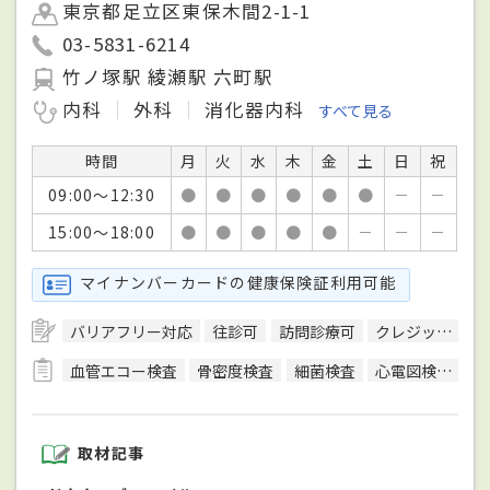
東京都足立区東保木間2-1-1
03-5831-6214
竹ノ塚駅 綾瀬駅 六町駅
内科
外科
消化器内科
すべて見る
時間
月
火
水
木
金
土
日
祝
09:00～12:30
●
●
●
●
●
●
－
－
15:00～18:00
●
●
●
●
●
－
－
－
マイナンバーカードの健康保険証利用可能
バリアフリー対応
往診可
訪問診療可
クレジットカード対応
血管エコー検査
骨密度検査
細菌検査
心電図検査
神
取材記事