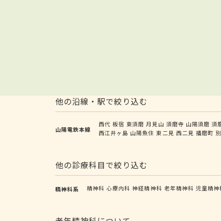
他の沿線・駅で絞り込む
西代
板宿
東須磨
月見山
須磨寺
山陽須磨
須
山陽電鉄本線
西江井ヶ島
山陽魚住
東二見
西二見
播磨町
他の診療科目で絞り込む
精神科
心療内科
神経精神科
老年精神科
児童精神
精神科系
老年精神科について