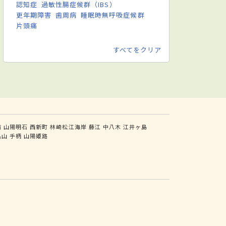
認知症
過敏性腸症候群（IBS）
更年期障害
歯周病
睡眠時無呼吸症候群
片頭痛
すべてをクリア
前
山陽明石
西新町
林崎松江海岸
藤江
中八木
江井ヶ島
亀山
手柄
山陽姫路