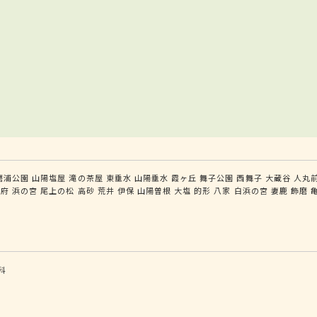
磨浦公園
山陽塩屋
滝の茶屋
東垂水
山陽垂水
霞ヶ丘
舞子公園
西舞子
大蔵谷
人丸
別府
浜の宮
尾上の松
高砂
荒井
伊保
山陽曽根
大塩
的形
八家
白浜の宮
妻鹿
飾磨
科