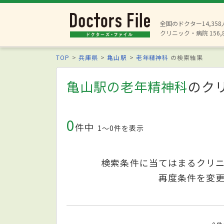
全国のドクター14,35
クリニック・病院 156,
TOP
兵庫県
亀山駅
老年精神科
の検索結果
亀山駅の老年精神科
のク
0
件中
1〜0件を表示
検索条件に当てはまるクリ
再度条件を変