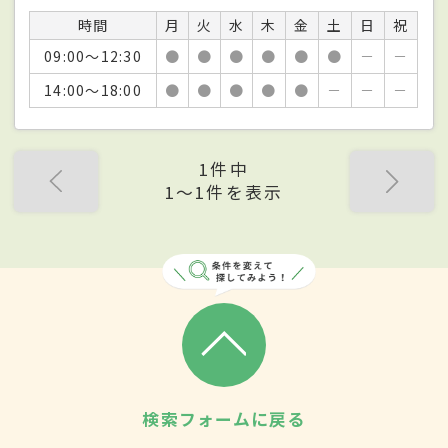
時間
月
火
水
木
金
土
日
祝
09:00～12:30
●
●
●
●
●
●
－
－
14:00～18:00
●
●
●
●
●
－
－
－
1件中
1〜1件を表示
検索フォームに戻る