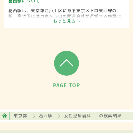
葛西駅について
葛西駅は、東京都江戸川区にある東京メトロ東西線の
駅。高架下には東京メトロの関連会社が運営する施設に
もっと見る
ちなんで、地下鉄博物館前と呼ばれることもある。博物
館では地下鉄の歴史や仕組みなどを楽しく学ぶことがで
きる。
PAGE TOP
東京都
葛西駅
女性泌尿器科
の検索結果