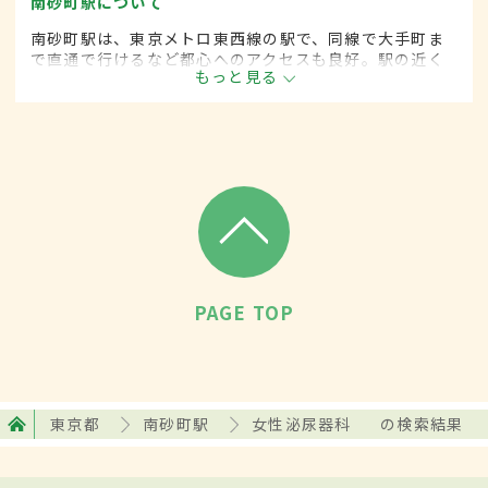
南砂町駅について
南砂町駅は、東京メトロ東西線の駅で、同線で大手町ま
で直通で行けるなど都心へのアクセスも良好。駅の近く
もっと見る
には下町らしい情緒が残る商店街のほか、大型ショッピ
ングセンターや家電量販店などがある。また徒歩圏内に
病院や公園も多い。
PAGE TOP
東京都
南砂町駅
女性泌尿器科
の検索結果