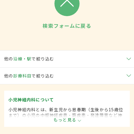
検索フォームに戻る
他の
沿線・駅
で絞り込む
他の
診療科目
で絞り込む
小児神経内科について
小児神経内科とは、新生児から思春期（生後から15歳位
まで）の小児の中枢神経疾患・筋疾患・発達障害など神
もっと見る
経疾患を専門的に取り扱う内科の一領域です。平成20年
4月の制度改正前は、小児神経科と呼ばれていました。