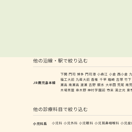
他の沿線・駅で絞り込む
下関
門司
博多
門司港
小森江
小倉
西小倉
福工大前
九産大前
香椎
千早
箱崎
吉塚
竹下
JR鹿児島本線
瀬高
南瀬高
渡瀬
吉野
銀水
大牟田
荒尾
南
木場茶屋
串木野
神村学園前
市来
湯之元
東
他の診療科目で絞り込む
小児科
小児外科
小児眼科
小児耳鼻咽喉科
小児皮
小児科系