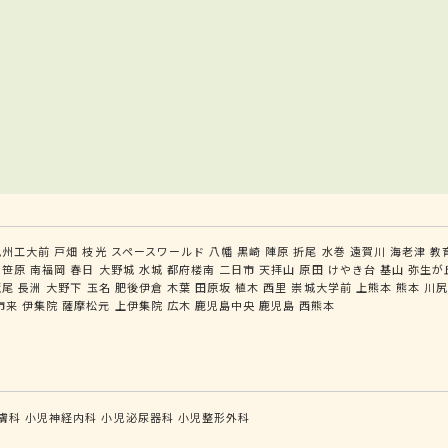
九州工大前
戸畑
枝光
スペースワールド
八幡
黒崎
陣原
折尾
水巻
遠賀川
海老津
教
笹原
南福岡
春日
大野城
水城
都府楼南
二日市
天拝山
原田
けやき台
基山
弥生が
荒尾
長洲
大野下
玉名
肥後伊倉
木葉
田原坂
植木
西里
崇城大学前
上熊本
熊本
川
市来
伊集院
薩摩松元
上伊集院
広木
鹿児島中央
鹿児島
西熊本
膚科
小児神経内科
小児泌尿器科
小児整形外科