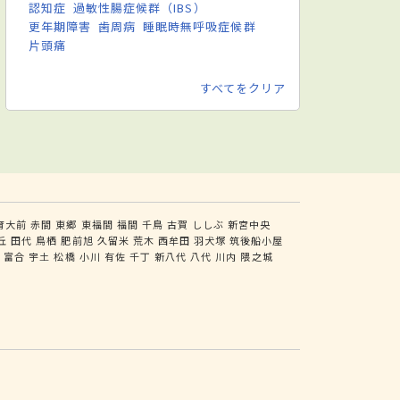
認知症
過敏性腸症候群（IBS）
更年期障害
歯周病
睡眠時無呼吸症候群
片頭痛
すべてをクリア
育大前
赤間
東郷
東福間
福間
千鳥
古賀
ししぶ
新宮中央
丘
田代
鳥栖
肥前旭
久留米
荒木
西牟田
羽犬塚
筑後船小屋
尻
富合
宇土
松橋
小川
有佐
千丁
新八代
八代
川内
隈之城