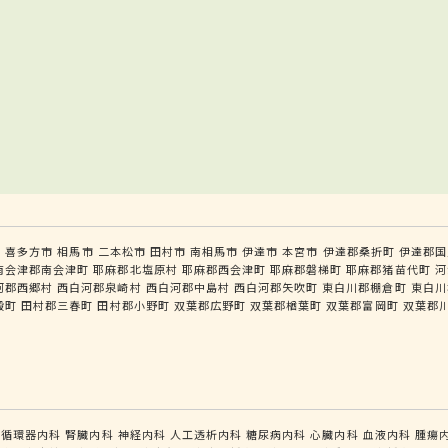
市
喜多方市
相馬市
二本松市
田村市
南相馬市
伊達市
本宮市
伊達郡桑折町
伊達郡国
南会津郡南会津町
耶麻郡北塩原村
耶麻郡西会津町
耶麻郡磐梯町
耶麻郡猪苗代町
河
河郡西郷村
西白河郡泉崎村
西白河郡中島村
西白河郡矢吹町
東白川郡棚倉町
東白川
殿町
田村郡三春町
田村郡小野町
双葉郡広野町
双葉郡楢葉町
双葉郡富岡町
双葉郡
循環器内科
腎臓内科
神経内科
人工透析内科
糖尿病内科
心臓内科
血液内科
腫瘍