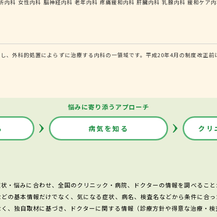
析内科
女性内科
脳神経内科
老年内科
疼痛緩和内科
肝臓内科
乳腺内科
緩和ケア内
し、外科的処置によらずに治療する内科の一領域です。平成20年4月の制度改正前
悩みに寄り添うアプローチ
る
病気を知る
クリ
症状・悩みに合わせ、全国のクリニック・病院、ドクターの情報を調べること
などの基本情報だけでなく、気になる症状、病名、検査名などから条件に合っ
なく、独自取材に基づき、ドクターに関する情報（診療方針や得意な治療・検