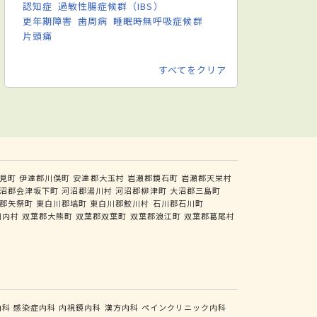
認知症
過敏性腸症候群（IBS）
更年期障害
歯周病
睡眠時無呼吸症候群
片頭痛
すべてをクリア
見町
伊達郡川俣町
安達郡大玉村
岩瀬郡鏡石町
岩瀬郡天栄村
沼郡会津坂下町
河沼郡湯川村
河沼郡柳津町
大沼郡三島町
郡矢祭町
東白川郡塙町
東白川郡鮫川村
石川郡石川町
川内村
双葉郡大熊町
双葉郡双葉町
双葉郡浪江町
双葉郡葛尾村
内科
感染症内科
内視鏡内科
漢方内科
ペインクリニック内科