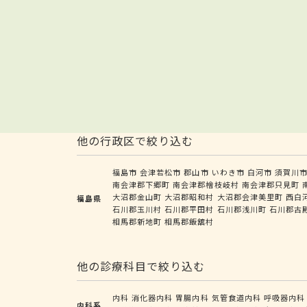
他の行政区で絞り込む
福島市
会津若松市
郡山市
いわき市
白河市
須賀川
南会津郡下郷町
南会津郡檜枝岐村
南会津郡只見町
大沼郡金山町
大沼郡昭和村
大沼郡会津美里町
西白
福島県
石川郡玉川村
石川郡平田村
石川郡浅川町
石川郡古
相馬郡新地町
相馬郡飯舘村
他の診療科目で絞り込む
内科
消化器内科
胃腸内科
気管食道内科
呼吸器内科
内科系