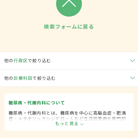
検索フォームに戻る
他の
行政区
で絞り込む
他の
診療科目
で絞り込む
糖尿病・代謝内科について
糖尿病・代謝内科とは、糖尿病を中心に高脂血症・肥満
症・メタボリックシンドロームなど生活習慣病を専門的
もっと見る
に取り扱う内科の一領域です。平成20年4月の制度改正
前は、糖尿病科と呼ばれていました。