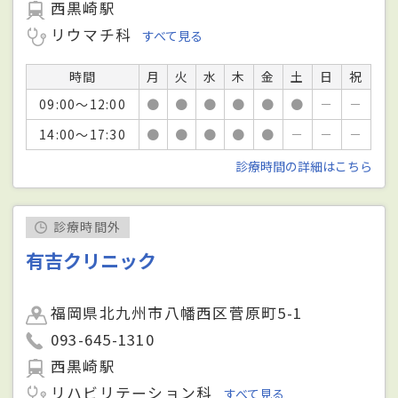
西黒崎駅
リウマチ科
すべて見る
時間
月
火
水
木
金
土
日
祝
09:00～12:00
●
●
●
●
●
●
－
－
14:00～17:30
●
●
●
●
●
－
－
－
診療時間の詳細はこちら
診療時間外
有吉クリニック
福岡県北九州市八幡西区菅原町5-1
093-645-1310
西黒崎駅
リハビリテーション科
すべて見る