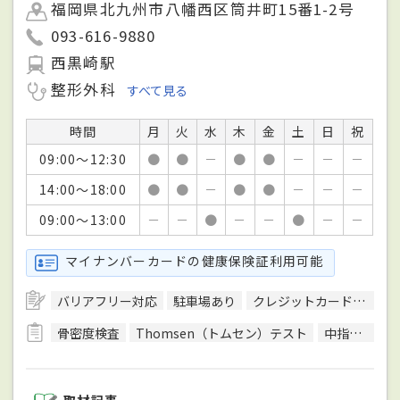
福岡県北九州市八幡西区筒井町15番1-2号
093-616-9880
西黒崎駅
整形外科
すべて見る
時間
月
火
水
木
金
土
日
祝
09:00～12:30
●
●
－
●
●
－
－
－
14:00～18:00
●
●
－
●
●
－
－
－
09:00～13:00
－
－
●
－
－
●
－
－
マイナンバーカードの健康保険証利用可能
バリアフリー対応
駐車場あり
クレジットカード対応
骨密度検査
Thomsen（トムセン）テスト
中指伸展テスト