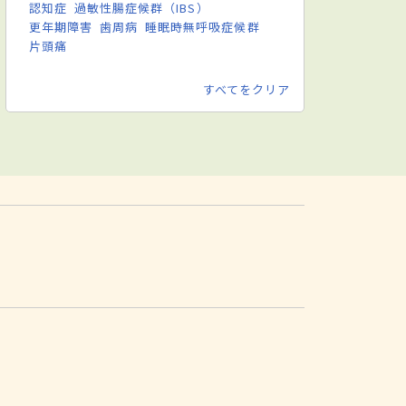
認知症
過敏性腸症候群（IBS）
更年期障害
歯周病
睡眠時無呼吸症候群
片頭痛
すべてをクリア