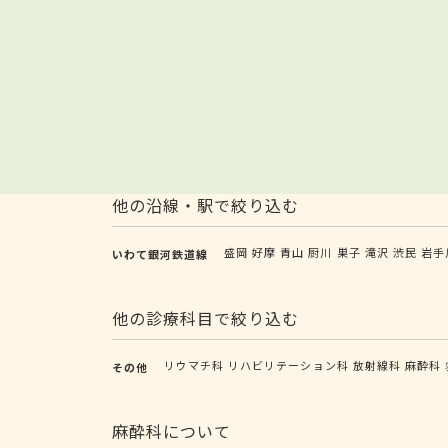
他の沿線・駅で絞り込む
盛岡
好摩
青山
厨川
巣子
滝沢
渋民
岩手
いわて銀河鉄道線
他の診療科目で絞り込む
リウマチ科
リハビリテーション科
放射線科
麻酔科
その他
麻酔科について