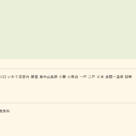
川口
いわて沼宮内
御堂
奥中山高原
小繋
小鳥谷
一戸
二戸
斗米
金田一温泉
目時
救急科