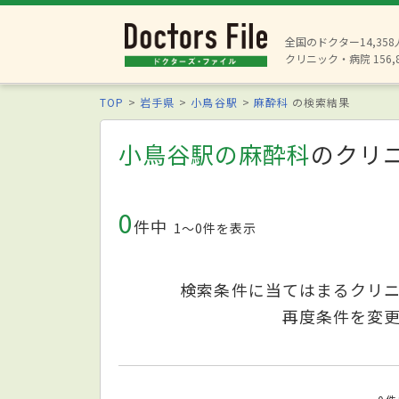
全国のドクター14,35
クリニック・病院 156,
TOP
岩手県
小鳥谷駅
麻酔科
の検索結果
小鳥谷駅の麻酔科
のクリ
0
件中
1〜0件を表示
検索条件に当てはまるクリ
再度条件を変