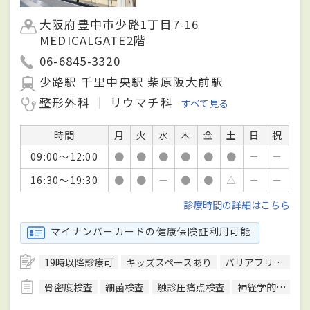
大阪府豊中市少路1丁目7-16
MEDICALGATE2階
06-6845-3320
少路駅 千里中央駅 柴原阪大前駅
整形外科
リウマチ科
すべて見る
時間
月
火
水
木
金
土
日
祝
09:00～12:00
●
●
●
●
●
●
－
－
16:30～19:30
●
●
－
●
●
△
－
－
診療時間の詳細はこちら
マイナンバーカードの健康保険証利用可能
19時以降診療可
キッズスペースあり
バリアフリー対応
骨密度検査
細菌検査
触診圧痛点検査
神経学的検査