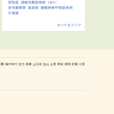
認知症
過敏性腸症候群（IBS）
更年期障害
歯周病
睡眠時無呼吸症候群
片頭痛
すべてをクリア
石蟹
備中神代
足立
新郷
上石見
生山
上菅
黒坂
根雨
武庫
江尾