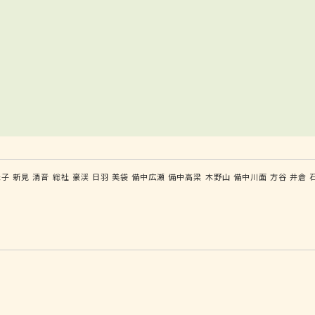
米子
新見
清音
総社
豪渓
日羽
美袋
備中広瀬
備中高梁
木野山
備中川面
方谷
井倉