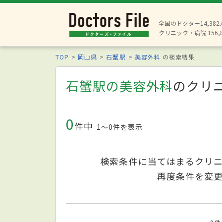
全国のドクター14,38
クリニック・病院 156,
TOP
岡山県
石蟹駅
美容外科
の検索結果
石蟹駅の美容外科
のクリ
0
件中
1〜0件を表示
検索条件に当てはまるクリ
再度条件を変