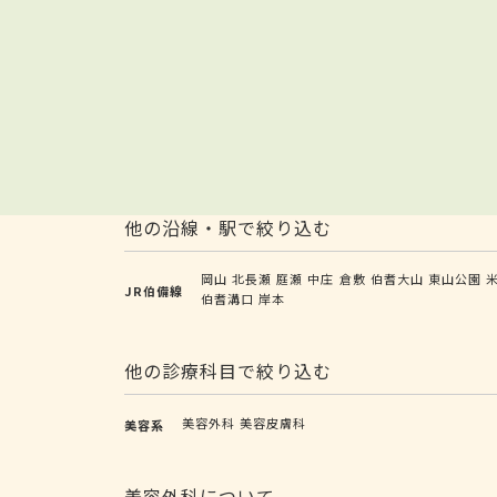
他の沿線・駅で絞り込む
岡山
北長瀬
庭瀬
中庄
倉敷
伯耆大山
東山公園
JR伯備線
伯耆溝口
岸本
他の診療科目で絞り込む
美容外科
美容皮膚科
美容系
美容外科について