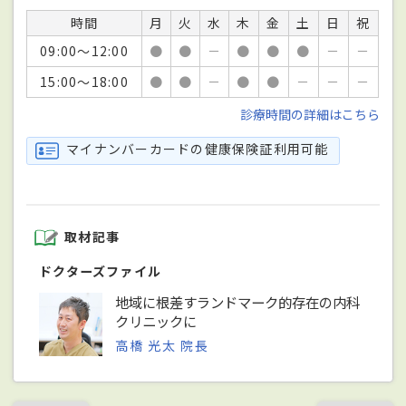
時間
月
火
水
木
金
土
日
祝
09:00～12:00
●
●
－
●
●
●
－
－
15:00～18:00
●
●
－
●
●
－
－
－
診療時間の詳細はこちら
マイナンバーカードの健康保険証利用可能
取材記事
ドクターズファイル
地域に根差すランドマーク的存在の内科
クリニックに
高橋 光太 院長