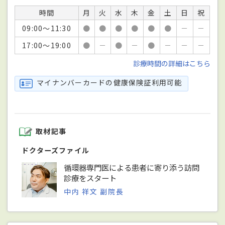
時間
月
火
水
木
金
土
日
祝
09:00～11:30
●
●
●
●
●
●
－
－
17:00～19:00
●
－
●
－
●
－
－
－
診療時間の詳細はこちら
マイナンバーカードの健康保険証利用可能
取材記事
ドクターズファイル
循環器専門医による患者に寄り添う訪問
診療をスタート
中内 祥文 副院長