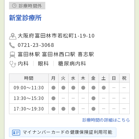
診療時間外
新堂診療所
大阪府富田林市若松町1-19-10
0721-23-3068
富田林駅 富田林西口駅 喜志駅
内科
眼科
糖尿病内科
時間
月
火
水
木
金
土
日
祝
09:00～11:30
●
●
●
●
●
●
－
－
13:30～15:30
●
－
－
－
●
－
－
－
17:30～19:30
●
●
●
－
●
－
－
－
診療時間の詳細はこちら
マイナンバーカードの健康保険証利用可能