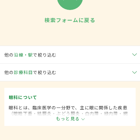
検索フォームに戻る
他の
沿線・駅
で絞り込む
他の
診療科目
で絞り込む
眼科について
眼科とは、臨床医学の一分野で、主に眼に関係した疾患
（眼瞼下垂・結膜炎・ぶどう膜炎・白内障・緑内障・網
もっと見る
膜剥離など）を専門的に取り扱います。