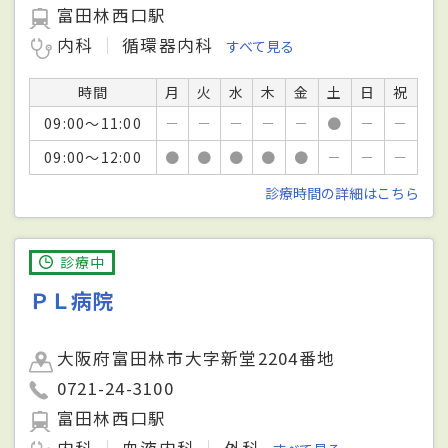
富田林西口駅
内科
循環器内科
すべて見る
時間
月
火
水
木
金
土
日
祝
09:00～11:00
－
－
－
－
－
●
－
－
09:00～12:00
●
●
●
●
●
－
－
－
診療時間の詳細はこちら
診療中
ＰＬ病院
大阪府富田林市大字新堂2204番地
0721-24-3100
富田林西口駅