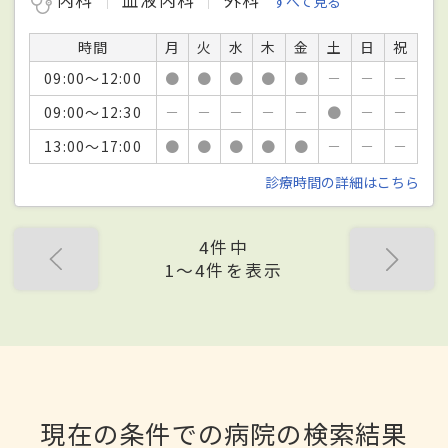
内科
血液内科
外科
すべて見る
時間
月
火
水
木
金
土
日
祝
09:00～12:00
●
●
●
●
●
－
－
－
09:00～12:30
－
－
－
－
－
●
－
－
13:00～17:00
●
●
●
●
●
－
－
－
診療時間の詳細はこちら
4件中
1〜4件を表示
現在の条件での病院の検索結果