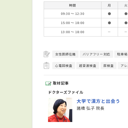
時間
月
火
09:30 ～ 12:30
●
●
15:00 ～ 18:00
●
●
13:00 ～ 18:00
－
－
女性医師在籍
バリアフリー対応
駐車場
心電図検査
超音波検査
尿検査
アレ
取材記事
ドクターズファイル
大学で漢方と出会う
諸橋 弘子 院長