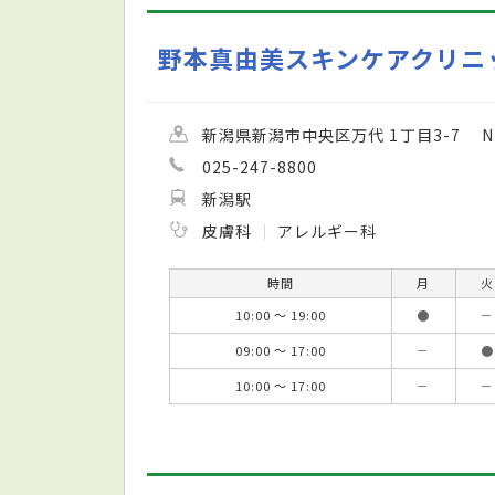
野本真由美スキンケアクリニ
新潟県新潟市中央区万代 1丁目3-7 N
025-247-8800
新潟駅
皮膚科
アレルギー科
時間
月
火
10:00 ～ 19:00
●
－
09:00 ～ 17:00
－
●
10:00 ～ 17:00
－
－