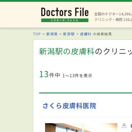
全国のドクター14,36
クリニック・病院 156,
TOP
新潟県
新潟駅
皮膚科
の検索結果
新潟駅の皮膚科
のクリニ
13
件中
1〜13件を表示
さくら皮膚科医院