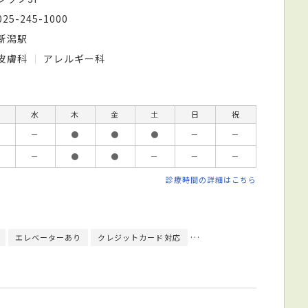
025-245-1000
新潟駅
皮膚科
アレルギー科
水
木
金
土
日
祝
－
●
●
●
－
－
－
●
●
－
－
－
診療時間の詳細はこちら
エレベーターあり
クレジットカード対応
日本皮膚科学会皮膚科専門医