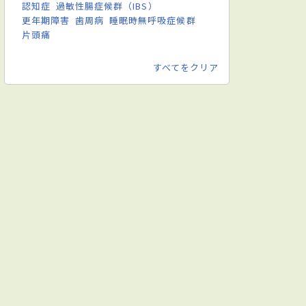
認知症
過敏性腸症候群（IBS）
更年期障害
歯周病
睡眠時無呼吸症候群
片頭痛
すべてをクリア