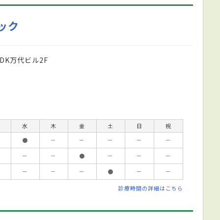
ック
DK万代ビル2F
水
木
金
土
日
祝
●
－
－
－
－
－
－
－
●
－
－
－
－
－
－
●
－
－
診療時間の詳細はこちら