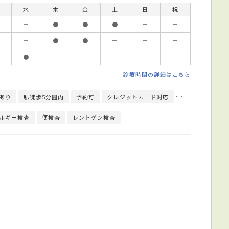
水
木
金
土
日
祝
－
●
●
●
－
－
－
●
●
－
－
－
●
－
－
－
－
－
診療時間の詳細はこちら
あり
駅徒歩5分圏内
予約可
クレジットカード対応
健康診断対応
ルギー検査
便検査
レントゲン検査