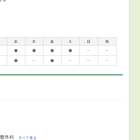
水
木
金
土
日
祝
●
●
●
●
－
－
●
－
●
－
－
－
管外科
すべて見る