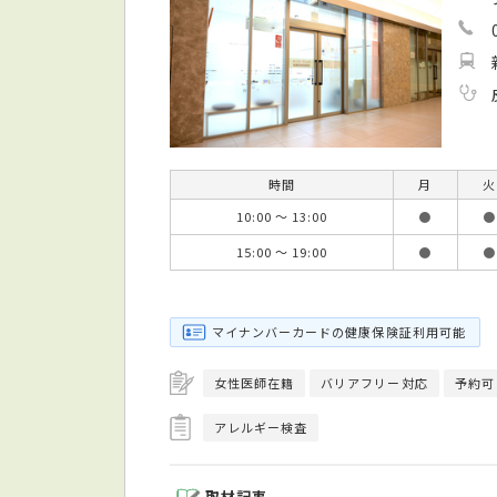
時間
月
火
10:00 ～ 13:00
●
●
15:00 ～ 19:00
●
●
マイナンバーカードの健康保険証利用可能
女性医師在籍
バリアフリー対応
予約可
アレルギー検査
取材記事