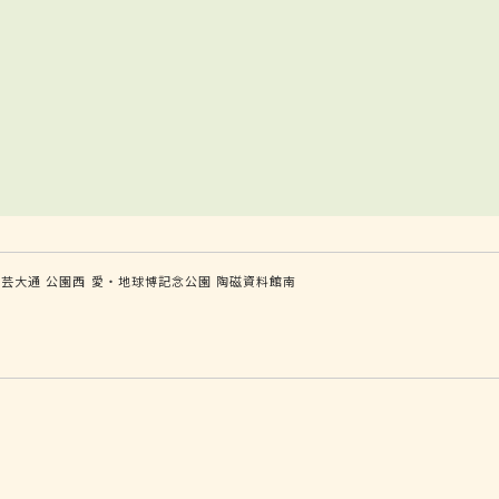
芸大通
公園西
愛・地球博記念公園
陶磁資料館南