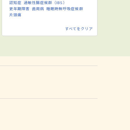
認知症
過敏性腸症候群（IBS）
更年期障害
歯周病
睡眠時無呼吸症候群
片頭痛
すべてをクリア