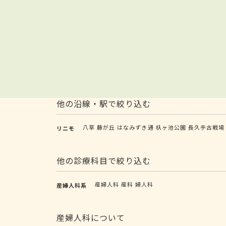
他の沿線・駅で絞り込む
八草
藤が丘
はなみずき通
杁ヶ池公園
長久手古戦場
リニモ
他の診療科目で絞り込む
産婦人科
産科
婦人科
産婦人科系
産婦人科について