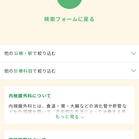
検索フォームに戻る
他の
沿線・駅
で絞り込む
他の
診療科目
で絞り込む
内視鏡外科について
内視鏡外科とは、食道・胃・大腸などの消化管や肝管な
どを内視鏡を用いて、手術的な方法によって治療する外
もっと見る
科の一領域です。胃がん、大腸がん、肺がん、甲状腺が
ん、肝臓がんなどさまざまな領域に広がってきていま
す。