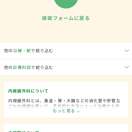
検索フォームに戻る
他の
沿線・駅
で絞り込む
他の
診療科目
で絞り込む
内視鏡外科について
内視鏡外科とは、食道・胃・大腸などの消化管や肝管な
どを内視鏡を用いて、手術的な方法によって治療する外
もっと見る
科の一領域です。胃がん、大腸がん、肺がん、甲状腺が
ん、肝臓がんなどさまざまな領域に広がってきていま
す。