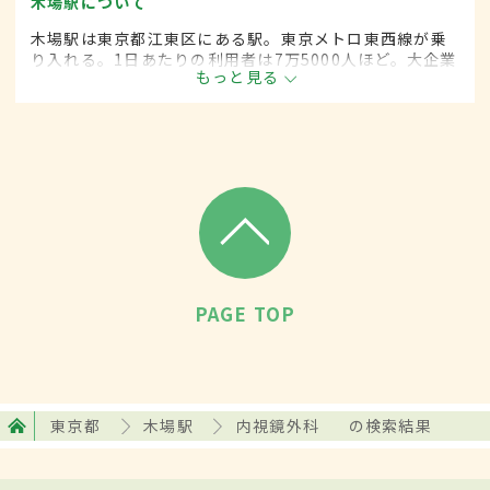
木場駅について
木場駅は東京都江東区にある駅。東京メトロ東西線が乗
り入れる。1日あたりの利用者は7万5000人ほど。大企業
もっと見る
の本社が移転してきたことにより、利用者は近年増加。
通勤ラッシュ時の混雑に対応できるよう、同駅では大規
模な改修工事が進められている。
PAGE TOP
東京都
木場駅
内視鏡外科
の検索結果