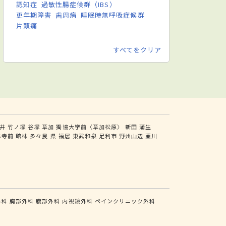
認知症
過敏性腸症候群（IBS）
更年期障害
歯周病
睡眠時無呼吸症候群
片頭痛
すべてをクリア
井
竹ノ塚
谷塚
草加
獨協大学前〈草加松原〉
新田
蒲生
林寺前
館林
多々良
県
福居
東武和泉
足利市
野州山辺
韮川
外科
胸部外科
腹部外科
内視鏡外科
ペインクリニック外科