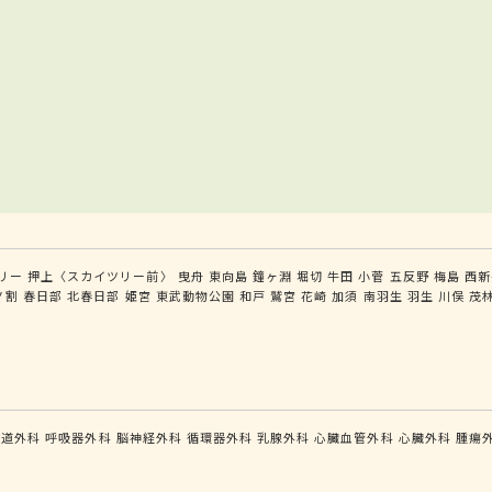
リー
押上〈スカイツリー前〉
曳舟
東向島
鐘ヶ淵
堀切
牛田
小菅
五反野
梅島
西新
ノ割
春日部
北春日部
姫宮
東武動物公園
和戸
鷲宮
花崎
加須
南羽生
羽生
川俣
茂
食道外科
呼吸器外科
脳神経外科
循環器外科
乳腺外科
心臓血管外科
心臓外科
腫瘍