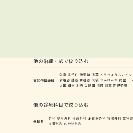
他の沿線・駅で絞り込む
久喜
北千住
伊勢崎
浅草
とうきょうスカイツ
新越谷
越谷
北越谷
大袋
せんげん台
武里
一
東武伊勢崎線
太田
細谷
木崎
世良田
境町
剛志
新伊勢崎
他の診療科目で絞り込む
外科
整形外科
形成外科
消化器外科
胃腸外科
気管
外科系
血管外科
内分泌外科