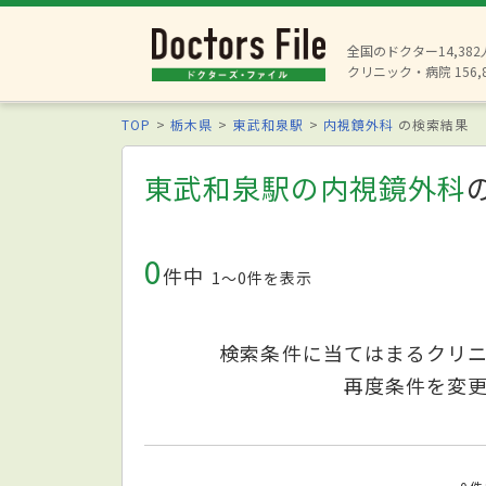
全国のドクター14,38
クリニック・病院 156,
TOP
栃木県
東武和泉駅
内視鏡外科
の検索結果
東武和泉駅の内視鏡外科
0
件中
1〜0件を表示
検索条件に当てはまるクリ
再度条件を変