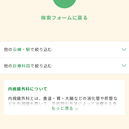
検索フォームに戻る
他の
沿線・駅
で絞り込む
他の
診療科目
で絞り込む
内視鏡外科について
内視鏡外科とは、食道・胃・大腸などの消化管や肝管な
どを内視鏡を用いて、手術的な方法によって治療する外
もっと見る
科の一領域です。胃がん、大腸がん、肺がん、甲状腺が
ん、肝臓がんなどさまざまな領域に広がってきていま
す。