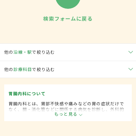
検索フォームに戻る
他の
沿線・駅
で絞り込む
他の
診療科目
で絞り込む
胃腸内科について
胃腸内科とは、胃部不快感や痛みなどの胃の症状だけで
なく、腸・消化管などに関係する病気を診断し、外科的
もっと見る
処置によらずに治療する内科の一領域です。平成20年4
月の制度改正前は、胃腸科と呼ばれていました。