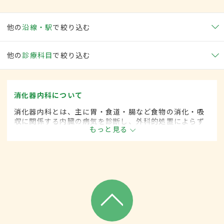
他の
沿線・駅
で絞り込む
他の
診療科目
で絞り込む
消化器内科について
消化器内科とは、主に胃・食道・腸など食物の消化・吸
収に関係する内臓の病気を診断し、外科的処置によらず
もっと見る
に治療する内科の一領域です。平成20年4月の制度改正
前は、消化器科と呼ばれていました。