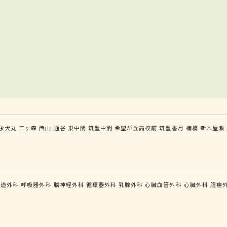
永犬丸
三ヶ森
西山
通谷
東中間
筑豊中間
希望が丘高校前
筑豊香月
楠橋
新木屋瀬
食道外科
呼吸器外科
脳神経外科
循環器外科
乳腺外科
心臓血管外科
心臓外科
腫瘍