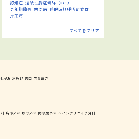
認知症
過敏性腸症候群（IBS）
更年期障害
歯周病
睡眠時無呼吸症候群
片頭痛
すべてをクリア
木屋瀬
遠賀野
感田
筑豊直方
外科
胸部外科
腹部外科
内視鏡外科
ペインクリニック外科