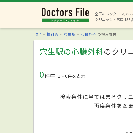
全国のドクター14,38
クリニック・病院 156,
TOP
福岡県
穴生駅
心臓外科
の検索結果
穴生駅の心臓外科
のクリ
0
件中
1〜0件を表示
検索条件に当てはまるクリ
再度条件を変