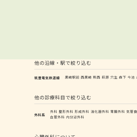
他の沿線・駅で絞り込む
黒崎駅前
西黒崎
熊西
萩原
穴生
森下
今池
筑豊電気鉄道線
他の診療科目で絞り込む
外科
整形外科
形成外科
消化器外科
胃腸外科
気管
外科系
血管外科
内分泌外科
心臓外科について