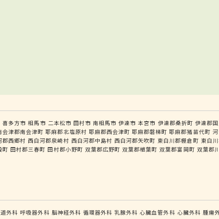
市
喜多方市
相馬市
二本松市
田村市
南相馬市
伊達市
本宮市
伊達郡桑折町
伊達郡国
南会津郡南会津町
耶麻郡北塩原村
耶麻郡西会津町
耶麻郡磐梯町
耶麻郡猪苗代町
河
河郡西郷村
西白河郡泉崎村
西白河郡中島村
西白河郡矢吹町
東白川郡棚倉町
東白川
殿町
田村郡三春町
田村郡小野町
双葉郡広野町
双葉郡楢葉町
双葉郡富岡町
双葉郡
食道外科
呼吸器外科
脳神経外科
循環器外科
乳腺外科
心臓血管外科
心臓外科
腫瘍