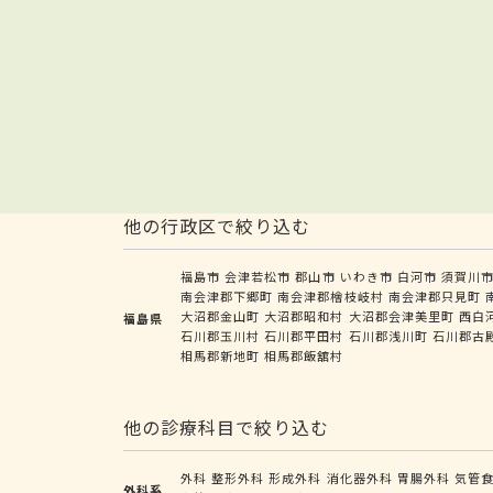
他の行政区で絞り込む
福島市
会津若松市
郡山市
いわき市
白河市
須賀川
南会津郡下郷町
南会津郡檜枝岐村
南会津郡只見町
大沼郡金山町
大沼郡昭和村
大沼郡会津美里町
西白
福島県
石川郡玉川村
石川郡平田村
石川郡浅川町
石川郡古
相馬郡新地町
相馬郡飯舘村
他の診療科目で絞り込む
外科
整形外科
形成外科
消化器外科
胃腸外科
気管
外科系