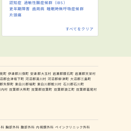
認知症
過敏性腸症候群（IBS）
更年期障害
歯周病
睡眠時無呼吸症候群
片頭痛
すべてをクリア
見町
伊達郡川俣町
安達郡大玉村
岩瀬郡鏡石町
岩瀬郡天栄村
沼郡会津坂下町
河沼郡湯川村
河沼郡柳津町
大沼郡三島町
郡矢祭町
東白川郡塙町
東白川郡鮫川村
石川郡石川町
川内村
双葉郡大熊町
双葉郡双葉町
双葉郡浪江町
双葉郡葛尾村
外科
胸部外科
腹部外科
内視鏡外科
ペインクリニック外科