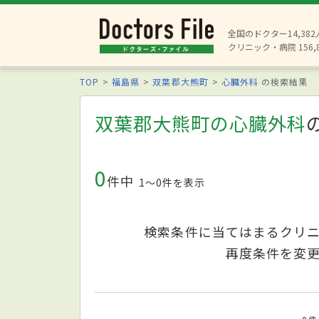
全国のドクター14,38
クリニック・病院 156,
TOP
福島県
双葉郡大熊町
心臓外科
の検索結果
双葉郡大熊町の心臓外科
0
件中
1〜0件を表示
検索条件に当てはまるクリ
再度条件を変