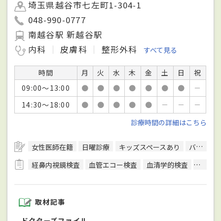
埼玉県越谷市七左町1-304-1
048-990-0777
南越谷駅 新越谷駅
内科
皮膚科
整形外科
すべて見る
時間
月
火
水
木
金
土
日
祝
09:00～13:00
●
●
●
●
●
●
●
－
14:30～18:00
●
●
●
●
●
－
－
－
診療時間の詳細はこちら
女性医師在籍
日曜診療
キッズスペースあり
バリアフリー対応
経鼻内視鏡検査
血管エコー検査
血清学的検査
呼吸機
取材記事
ドクターズファイル