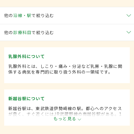
他の
沿線・駅
で絞り込む
他の
診療科目
で絞り込む
乳腺外科について
乳腺外科とは、しこり・痛み・分泌など乳房・乳腺に関
係する病気を専門的に取り扱う外科の一領域です。
新越谷駅について
新越谷駅は、東武鉄道伊勢崎線の駅。都心へのアクセス
が良く、すぐ近くにはJR武蔵野線の南越谷駅がある。1
もっと見る
日の平均乗降客は15万人近く、東武鉄道伊勢崎線の中で
は第2位。駅周辺には飲食店が多く見られ、近くに大学病
院もある。