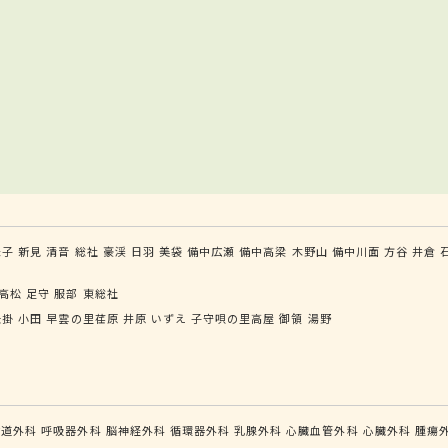
米子
新見
清音
総社
豪渓
日羽
美袋
備中広瀬
備中高梁
木野山
備中川面
方谷
井倉
高松
足守
服部
東総社
矢掛
小田
早雲の里荏原
井原
いずえ
子守唄の里高屋
御領
湯野
食道外科
呼吸器外科
脳神経外科
循環器外科
乳腺外科
心臓血管外科
心臓外科
腫瘍