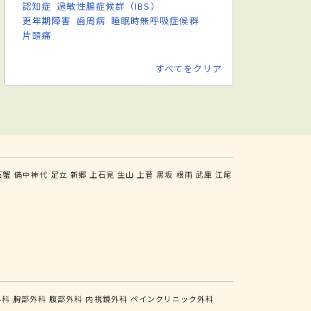
認知症
過敏性腸症候群（IBS）
更年期障害
歯周病
睡眠時無呼吸症候群
片頭痛
すべてをクリア
石蟹
備中神代
足立
新郷
上石見
生山
上菅
黒坂
根雨
武庫
江尾
外科
胸部外科
腹部外科
内視鏡外科
ペインクリニック外科