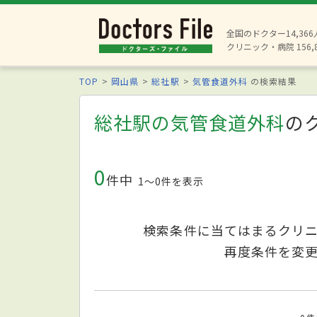
全国のドクター14,36
クリニック・病院 156,
TOP
岡山県
総社駅
気管食道外科
の検索結果
総社駅の気管食道外科
の
0
件中
1〜0件を表示
検索条件に当てはまるクリ
再度条件を変