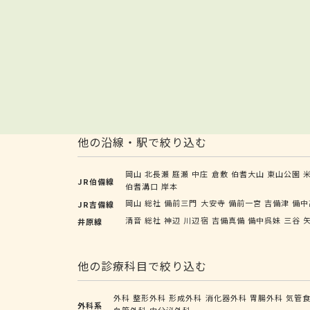
他の沿線・駅で絞り込む
岡山
北長瀬
庭瀬
中庄
倉敷
伯耆大山
東山公園
JR伯備線
伯耆溝口
岸本
岡山
総社
備前三門
大安寺
備前一宮
吉備津
備中
JR吉備線
清音
総社
神辺
川辺宿
吉備真備
備中呉妹
三谷
井原線
他の診療科目で絞り込む
外科
整形外科
形成外科
消化器外科
胃腸外科
気管
外科系
血管外科
内分泌外科