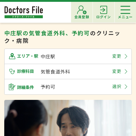
会員登録
ログイン
メニュー
中庄駅の気管食道外科、予約可
のクリニッ
ク・病院
中庄駅
変更
エリア・駅
診療科目
気管食道外科
変更
予約可
選択
詳細条件