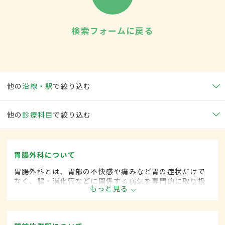
検索フォームに戻る
他の
沿線・駅
で絞り込む
他の
診療科目
で絞り込む
胃腸外科について
胃腸外科とは、胃部の不快感や痛みなど胃の症状だけで
なく、腸・消化管などに関係する病気を専門的に取り扱
もっと見る
う外科の一領域です。平成20年4月の制度改正前は、胃
腸科と呼ばれていました。