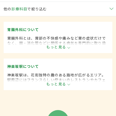
他の
診療科目
で絞り込む
胃腸外科について
胃腸外科とは、胃部の不快感や痛みなど胃の症状だけで
なく、腸・消化管などに関係する病気を専門的に取り扱
もっと見る
う外科の一領域です。平成20年4月の制度改正前は、胃
腸科と呼ばれていました。
神楽坂駅について
神楽坂駅は、花街独特の趣のある路地が広がるエリア。
駅周辺にはフランスらしい佇まいのレストランやカフェ
もっと見る
も点在するほか、住宅やマンションも多く立ち並ぶ。東
京メトロ東西線が乗り入れ、1日の利用者は4万人を超え
る。