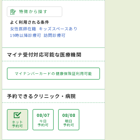
直腸診
内視鏡検査
尿検査
アレルギー検査
便検査
喀痰（かく
特徴から探す
よく利用される条件
女性医師在籍
キッズスペースあり
19時以降診療可
訪問診療可
マイナ受付対応可能な医療機関
マイナンバーカードの健康保険証利用可能
予約できるクリニック・病院
08/07
08/08
今日
明日
ネット
予約可
予約可
予約可