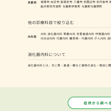
城陽市
向日市
長岡京市
八幡市
京田辺市
京丹後市
京都府
船井郡京丹波町
与謝郡伊根町
与謝郡与謝野町
他の診療科目で絞り込む
内科
消化器内科
胃腸内科
気管食道内科
呼吸器内科
内科系
内分泌内科
代謝内科
糖尿病・代謝内科
がん内科
透
消化器内科について
消化器内科とは、主に胃・食道・腸など食物の消化・吸収に関
症状から調べ