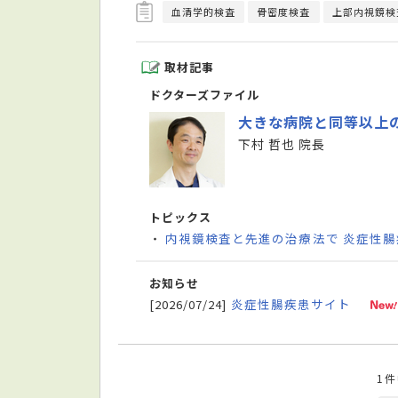
血清学的検査
骨密度検査
上部内視鏡検
取材記事
ドクターズファイル
大きな病院と同等以上
下村 哲也 院長
トピックス
内視鏡検査と先進の治療法で 炎症性
・
お知らせ
炎症性腸疾患サイト
[2026/07/24]
1