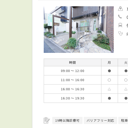
時間
月
火
09:00 ～ 12:00
●
●
11:00 ～ 16:00
○
○
16:00 ～ 16:30
△
△
16:30 ～ 19:30
●
●
19時以降診療可
バリアフリー対応
駐車