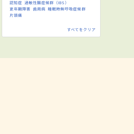
認知症
過敏性腸症候群（IBS）
更年期障害
歯周病
睡眠時無呼吸症候群
片頭痛
すべてをクリア