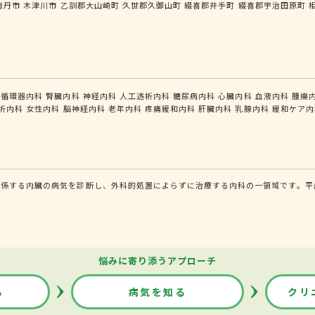
南丹市
木津川市
乙訓郡大山崎町
久世郡久御山町
綴喜郡井手町
綴喜郡宇治田原町
循環器内科
腎臓内科
神経内科
人工透析内科
糖尿病内科
心臓内科
血液内科
腫瘍
析内科
女性内科
脳神経内科
老年内科
疼痛緩和内科
肝臓内科
乳腺内科
緩和ケア内
係する内臓の病気を診断し、外科的処置によらずに治療する内科の一領域です。平成
悩みに寄り添うアプローチ
る
病気を知る
クリ