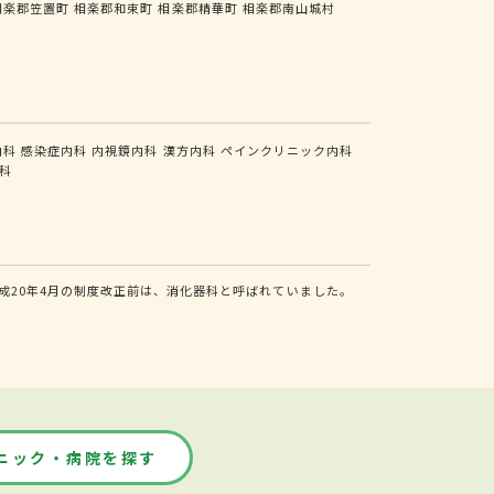
相楽郡笠置町
相楽郡和束町
相楽郡精華町
相楽郡南山城村
内科
感染症内科
内視鏡内科
漢方内科
ペインクリニック内科
科
20年4月の制度改正前は、消化器科と呼ばれていました。
ニック・病院を探す