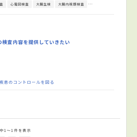
査
心電図検査
大腸生検
大腸内視鏡検査
超音波検査
CPAP療法
の検査内容を提供していきたい
腸疾患のコントロールを図る
件中1～1件を表示