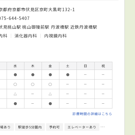
京都府京都市伏見区京町大黒町132-1
075-644-5407
伏見桃山駅 桃山御陵前駅 丹波橋駅 近鉄丹波橋駅
内科
消化器内科
内視鏡内科
水
木
金
土
日
祝
●
●
●
●
－
－
○
○
○
－
－
－
△
－
△
－
－
－
●
－
●
－
－
－
診療時間の詳細はこちら
場あり
駅徒歩5分圏内
予約可
エレベーターあり
クレジットカード