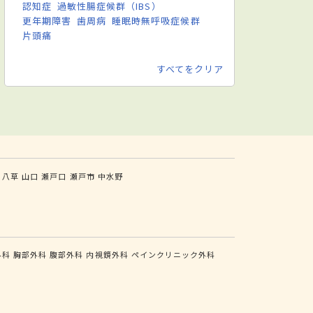
認知症
過敏性腸症候群（IBS）
更年期障害
歯周病
睡眠時無呼吸症候群
片頭痛
すべてをクリア
八草
山口
瀬戸口
瀬戸市
中水野
外科
胸部外科
腹部外科
内視鏡外科
ペインクリニック外科