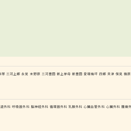
桝塚
三河上郷
永覚
末野原
三河豊田
新上挙母
新豊田
愛環梅坪
四郷
貝津
保見
篠原
食道外科
呼吸器外科
脳神経外科
循環器外科
乳腺外科
心臓血管外科
心臓外科
腫瘍