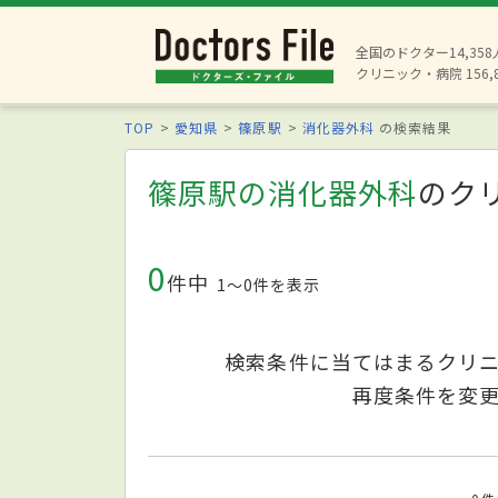
全国のドクター14,35
クリニック・病院 156,
TOP
愛知県
篠原駅
消化器外科
の検索結果
篠原駅の消化器外科
のク
0
件中
1〜0件を表示
検索条件に当てはまるクリ
再度条件を変