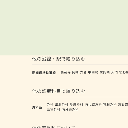
他の沿線・駅で絞り込む
高蔵寺
岡崎
六名
中岡崎
北岡崎
大門
北野
愛知環状鉄道線
他の診療科目で絞り込む
外科
整形外科
形成外科
消化器外科
胃腸外科
気管
外科系
血管外科
内分泌外科
消化器外科について