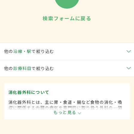
検索フォームに戻る
他の
沿線・駅
で絞り込む
他の
診療科目
で絞り込む
消化器外科について
消化器外科とは、主に胃・食道・腸など食物の消化・吸
収に関係する内臓の病気を専門的に取り扱う外科の一領
もっと見る
域です。平成20年4月の制度改正前は、消化器科と呼ば
れていました。