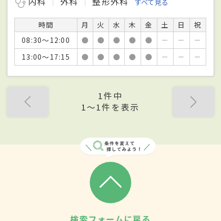
内科
外科
整形外科
すべて見る
時間
月
火
水
木
金
土
日
祝
08:30～12:00
●
●
●
●
●
－
－
－
13:00～17:15
●
●
●
●
●
－
－
－
1件中
1〜1件を表示
検索フォームに戻る