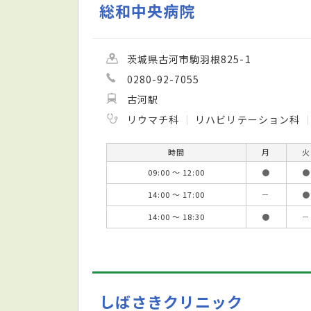
総和中央病院
茨城県古河市駒羽根825-1
0280-92-7055
古河駅
リウマチ科
リハビリテーション科
時間
月
火
09:00 ～ 12:00
●
●
14:00 ～ 17:00
－
●
14:00 ～ 18:30
●
－
しばさきクリニック