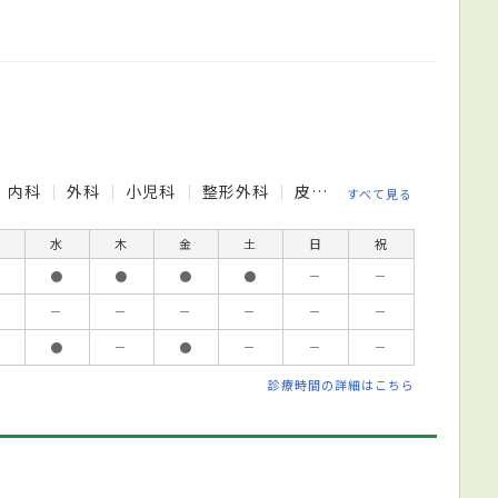
内科
外科
小児科
整形外科
皮膚科
神経内科
すべて見る
水
木
金
土
日
祝
●
●
●
●
－
－
－
－
－
－
－
－
●
－
●
－
－
－
診療時間の詳細はこちら