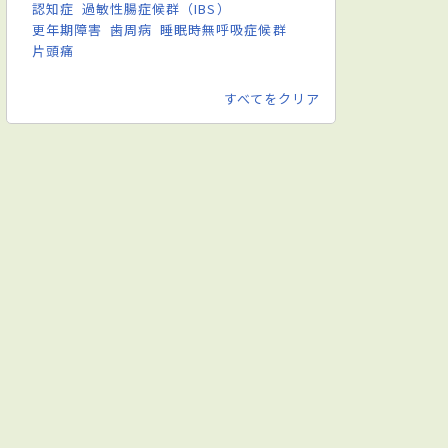
認知症
過敏性腸症候群（IBS）
更年期障害
歯周病
睡眠時無呼吸症候群
片頭痛
すべてをクリア