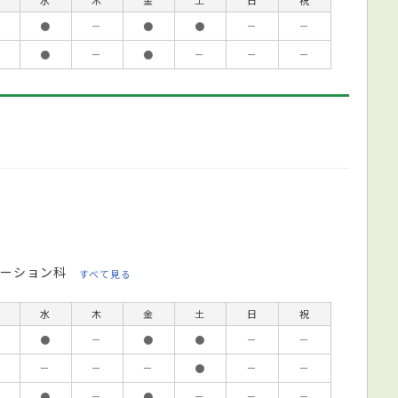
●
－
●
●
－
－
●
－
●
－
－
－
ーション科
すべて見る
水
木
金
土
日
祝
●
－
●
●
－
－
－
－
－
●
－
－
●
－
●
－
－
－