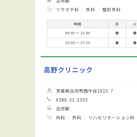
古河駅
リウマチ科
外科
整形外科
時間
月
火
09:00 ～ 12:00
●
●
15:00 ～ 17:30
●
●
高野クリニック
茨城県古河市西牛谷1015-7
0280-31-2333
古河駅
内科
外科
リハビリテーション科