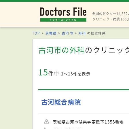
全国のドクター14,38
クリニック・病院 156,
TOP
茨城県
古河市
外科
の検索結果
古河市の外科
のクリニッ
15
件中
1〜15件を表示
古河総合病院
茨城県古河市鴻巣字茶屋下1555番地