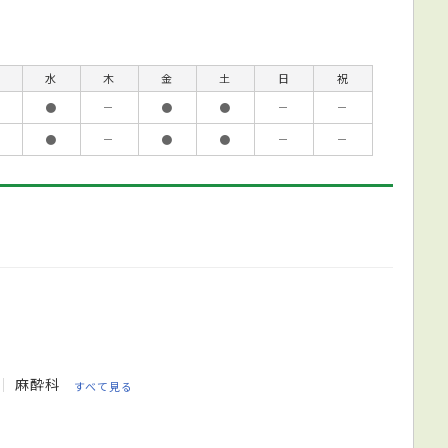
水
木
金
土
日
祝
●
－
●
●
－
－
●
－
●
●
－
－
麻酔科
すべて見る