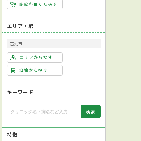
診療科目から探す
外科
皮膚科
泌尿器科
眼科
リハビリテーション科
放射
エリア・駅
古河市
エリアから探す
沿線から探す
キーワード
特徴