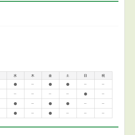
水
木
金
土
日
祝
●
－
●
●
－
－
－
－
－
－
●
－
●
－
●
●
－
－
●
－
●
－
－
－