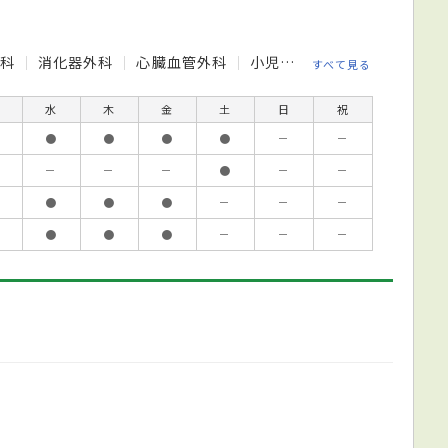
外科
消化器外科
心臓血管外科
小児科
整形外科
美容
すべて見る
水
木
金
土
日
祝
●
●
●
●
－
－
－
－
－
●
－
－
●
●
●
－
－
－
●
●
●
－
－
－