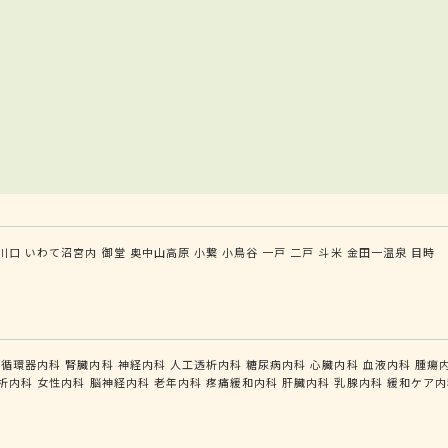
川口
いわて沼宮内
御堂
奥中山高原
小繋
小鳥谷
一戸
二戸
斗米
金田一温泉
目時
循環器内科
腎臓内科
神経内科
人工透析内科
糖尿病内科
心臓内科
血液内科
腫瘍
析内科
女性内科
脳神経内科
老年内科
疼痛緩和内科
肝臓内科
乳腺内科
緩和ケア内