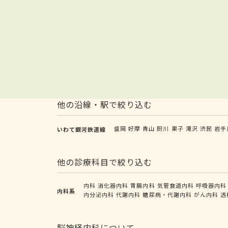
他の沿線・駅で絞り込む
盛岡
好摩
青山
厨川
巣子
滝沢
渋民
岩手
いわて銀河鉄道線
他の診療科目で絞り込む
内科
消化器内科
胃腸内科
気管食道内科
呼吸器内科
内科系
内分泌内科
代謝内科
糖尿病・代謝内科
がん内科
透
脳神経内科について