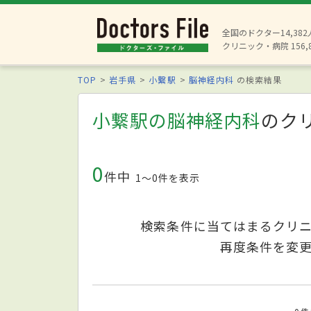
全国のドクター14,38
クリニック・病院 156,
TOP
岩手県
小繋駅
脳神経内科
の検索結果
小繋駅の脳神経内科
のク
0
件中
1〜0件を表示
検索条件に当てはまるクリ
再度条件を変