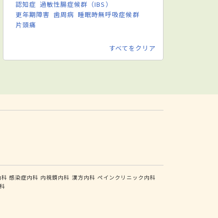
認知症
過敏性腸症候群（IBS）
更年期障害
歯周病
睡眠時無呼吸症候群
片頭痛
すべてをクリア
内科
感染症内科
内視鏡内科
漢方内科
ペインクリニック内科
科