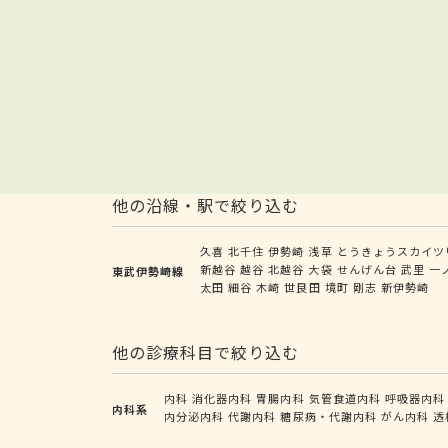
他の沿線・駅で絞り込む
久喜
北千住
伊勢崎
浅草
とうきょうスカイツ
新越谷
越谷
北越谷
大袋
せんげん台
武里
一
東武伊勢崎線
太田
細谷
木崎
世良田
境町
剛志
新伊勢崎
他の診療科目で絞り込む
内科
消化器内科
胃腸内科
気管食道内科
呼吸器内科
内科系
内分泌内科
代謝内科
糖尿病・代謝内科
がん内科
透