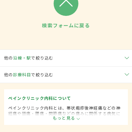
検索フォームに戻る
他の
沿線・駅
で絞り込む
他の
診療科目
で絞り込む
ペインクリニック内科について
ペインクリニック内科とは、帯状疱疹後神経痛などの神
経痛や頭痛・腰痛・関節痛などの痛みに関係する病気に
もっと見る
対して、麻酔を用いた治療法などを用いて治療する内科
の一領域です。平成20年4月の制度改正前は、ペインク
リニック科と呼ばれていました。