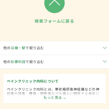
検索フォームに戻る
他の
沿線・駅
で絞り込む
他の
診療科目
で絞り込む
ペインクリニック内科について
ペインクリニック内科とは、帯状疱疹後神経痛などの神
経痛や頭痛・腰痛・関節痛などの痛みに関係する病気に
もっと見る
対して、麻酔を用いた治療法などを用いて治療する内科
の一領域です。平成20年4月の制度改正前は、ペインク
リニック科と呼ばれていました。