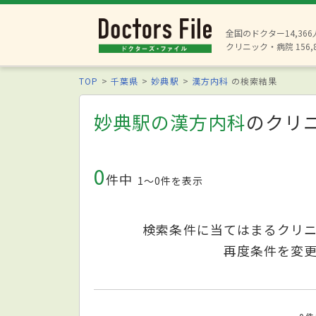
全国のドクター14,36
クリニック・病院 156,
TOP
千葉県
妙典駅
漢方内科
の検索結果
妙典駅の漢方内科
のクリ
0
件中
1〜0件を表示
検索条件に当てはまるクリ
再度条件を変