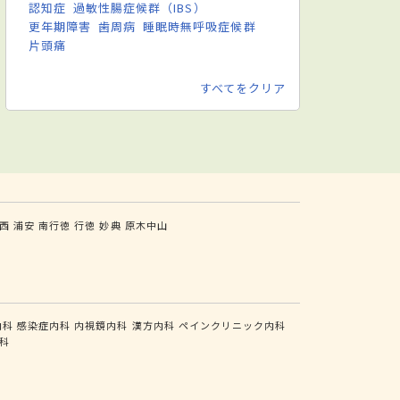
認知症
過敏性腸症候群（IBS）
更年期障害
歯周病
睡眠時無呼吸症候群
片頭痛
すべてをクリア
西
浦安
南行徳
行徳
妙典
原木中山
内科
感染症内科
内視鏡内科
漢方内科
ペインクリニック内科
科