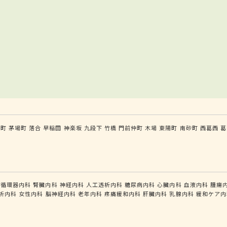
手町
茅場町
落合
早稲田
神楽坂
九段下
竹橋
門前仲町
木場
東陽町
南砂町
西葛西
葛
循環器内科
腎臓内科
神経内科
人工透析内科
糖尿病内科
心臓内科
血液内科
腫瘍
析内科
女性内科
脳神経内科
老年内科
疼痛緩和内科
肝臓内科
乳腺内科
緩和ケア内