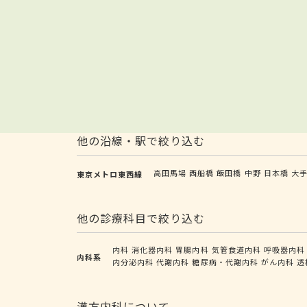
他の沿線・駅で絞り込む
高田馬場
西船橋
飯田橋
中野
日本橋
大
東京メトロ東西線
他の診療科目で絞り込む
内科
消化器内科
胃腸内科
気管食道内科
呼吸器内科
内科系
内分泌内科
代謝内科
糖尿病・代謝内科
がん内科
透
漢方内科について