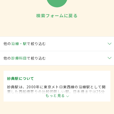
検索フォームに戻る
他の
沿線・駅
で絞り込む
他の
診療科目
で絞り込む
妙典駅について
妙典駅は、2000年に東京メトロ東西線の沿線駅として開
業した西船橋寄りの比較的新しい駅。日本橋までは25分
もっと見る
ほどでアクセスが可能。周辺にはシネマコンプレックス
が入った大型ショッピングセンターもあり、買い物客で
賑わう。