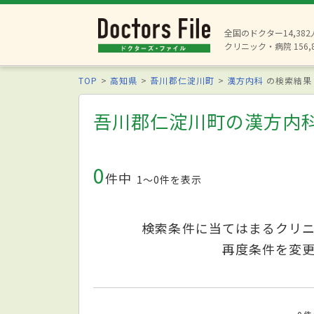
全国のドクター14,38
クリニック・病院 156,
TOP
高知県
吾川郡仁淀川町
漢方内科
の検索結果
吾川郡仁淀川町の漢方内
0
件中
1〜0件を表示
検索条件に当てはまるクリ
再度条件を変