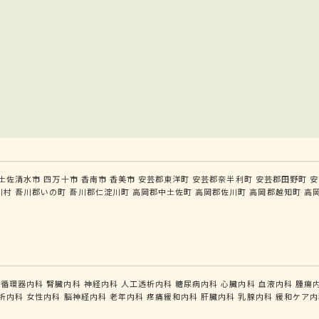
土佐清水市
四万十市
香南市
香美市
安芸郡東洋町
安芸郡奈半利町
安芸郡田野町
安
川村
吾川郡いの町
吾川郡仁淀川町
高岡郡中土佐町
高岡郡佐川町
高岡郡越知町
高
循環器内科
腎臓内科
神経内科
人工透析内科
糖尿病内科
心臓内科
血液内科
腫瘍
析内科
女性内科
脳神経内科
老年内科
疼痛緩和内科
肝臓内科
乳腺内科
緩和ケア内