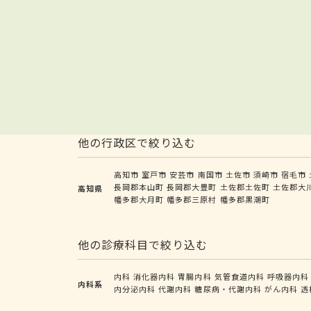
他の行政区で絞り込む
高知市
室戸市
安芸市
南国市
土佐市
須崎市
宿毛市
長岡郡本山町
長岡郡大豊町
土佐郡土佐町
土佐郡大
高知県
幡多郡大月町
幡多郡三原村
幡多郡黒潮町
他の診療科目で絞り込む
内科
消化器内科
胃腸内科
気管食道内科
呼吸器内科
内科系
内分泌内科
代謝内科
糖尿病・代謝内科
がん内科
透