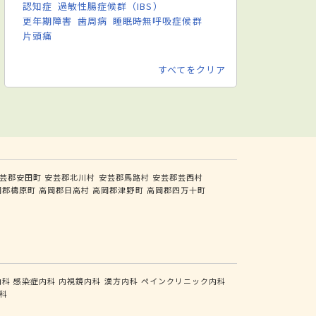
認知症
過敏性腸症候群（IBS）
更年期障害
歯周病
睡眠時無呼吸症候群
片頭痛
すべてをクリア
芸郡安田町
安芸郡北川村
安芸郡馬路村
安芸郡芸西村
岡郡檮原町
高岡郡日高村
高岡郡津野町
高岡郡四万十町
内科
感染症内科
内視鏡内科
漢方内科
ペインクリニック内科
科